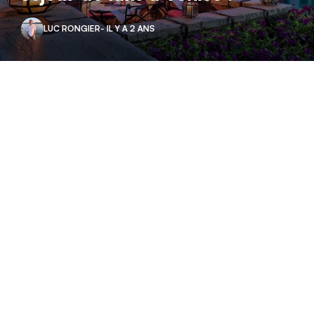
LUC RONGIER
- IL Y A 2 ANS