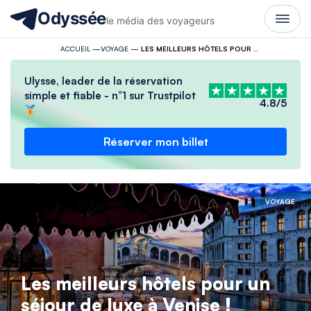
Odyssée
le média des voyageurs
ACCUEIL
—
VOYAGE
—
LES MEILLEURS HÔTELS POUR UN SÉJOUR DE LUXE À VENISE !
Ulysse, leader de la réservation
simple et fiable - n°1 sur Trustpilot
4.8/5
Réserver mon billet
VOYAGE
Les meilleurs hôtels pour un
séjour de luxe à Venise !