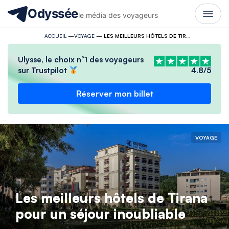
Odyssée
le média des voyageurs
ACCUEIL
—
VOYAGE
—
LES MEILLEURS HÔTELS DE TIRANA POUR UN SÉJOUR INOUBLIABLE
Ulysse, le choix n°1 des voyageurs
sur Trustpilot
4.8/5
Réserver mon billet
VOYAGE
Les meilleurs hôtels de Tirana
pour un séjour inoubliable