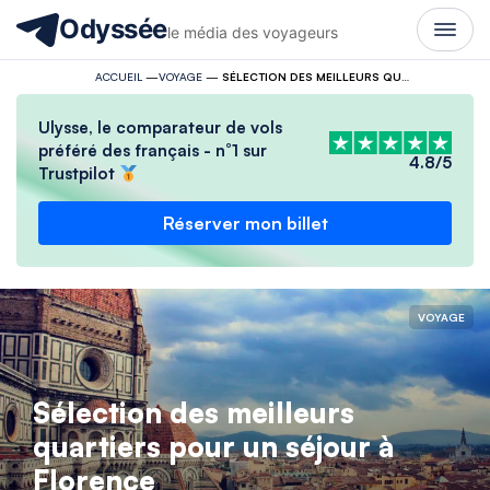
Odyssée
le média des voyageurs
ACCUEIL
—
VOYAGE
—
SÉLECTION DES MEILLEURS QUARTIERS POUR UN SÉJOUR À FLORENCE
Ulysse, le comparateur de vols
préféré des français - n°1 sur
4.8/5
Trustpilot
Réserver mon billet
VOYAGE
Sélection des meilleurs
quartiers pour un séjour à
Florence