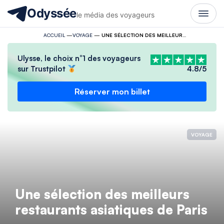
Odyssée
le média des voyageurs
ACCUEIL
—
VOYAGE
—
UNE SÉLECTION DES MEILLEURS RESTAURANTS ASIATIQUES DE PARIS
Ulysse, le choix n°1 des voyageurs
sur Trustpilot
4.8/5
Réserver mon billet
VOYAGE
Une sélection des meilleurs
restaurants asiatiques de Paris