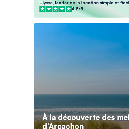
Ulysse, leader de la location simple et fiabl
4.8/5
À la découverte des mei
d’Arcachon