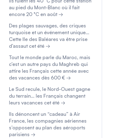
Ils fuient les 40 °C pour cette station
au pied du Mont-Blanc où il fait
encore 20 °C en août →
Des plages sauvages, des criques
turquoise et un événement unique…
Cette île des Baléares va être prise
d’assaut cet été →
Tout le monde parle du Maroc, mais
c’est un autre pays du Maghreb qui
attire les Français cette année avec
des vacances dès 600 € →
Le Sud recule, le Nord-Ouest gagne
du terrain… les Français changent
leurs vacances cet été →
Ils dénoncent un “cadeau” à Air
France, les compagnies aériennes
s’opposent au plan des aéroports
parisiens →