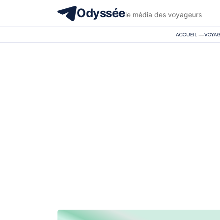
Odyssée
le média des voyageurs
ACCUEIL
—
VOYA