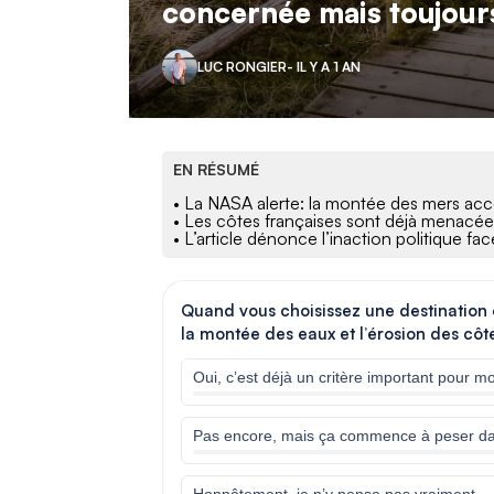
concernée mais toujours
LUC RONGIER
- IL Y A 1 AN
EN RÉSUMÉ
• La NASA alerte: la montée des mers acc
• Les côtes françaises sont déjà menacée
• L’article dénonce l’inaction politique fac
Quand vous choisissez une destination 
la montée des eaux et l’érosion des côt
Oui, c’est déjà un critère important pour mo
Pas encore, mais ça commence à peser d
Honnêtement, je n’y pense pas vraiment