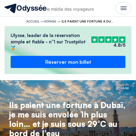
Odyssée
le média des voyageurs
ACCUEIL
—
VOYAGE
—
ILS PAIENT UNE FORTUNE À DUBAÏ, JE ME SUIS ENVOLÉE 1H PLUS LOIN… ET JE SUIS SOUS 29°C AU BORD DE L’EAU
Ulysse, leader de la réservation
simple et fiable - n°1 sur Trustpilot
4.8/5
Réserver mon billet
VOYAGE
Ils paient une fortune à Dubaï,
je me suis envolée 1h plus
loin… et je suis sous 29°C au
bord de l’eau