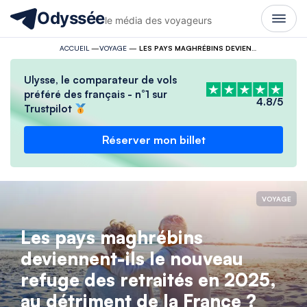
Odyssée
le média des voyageurs
ACCUEIL
—
VOYAGE
—
LES PAYS MAGHRÉBINS DEVIENNENT-ILS LE NOUVEAU REFUGE DES RETRAITÉS EN 2025, AU DÉTRIMENT DE LA FRANCE ?
Ulysse, le comparateur de vols
préféré des français - n°1 sur
4.8/5
Trustpilot
Réserver mon billet
VOYAGE
Les pays maghrébins
deviennent-ils le nouveau
refuge des retraités en 2025,
au détriment de la France ?