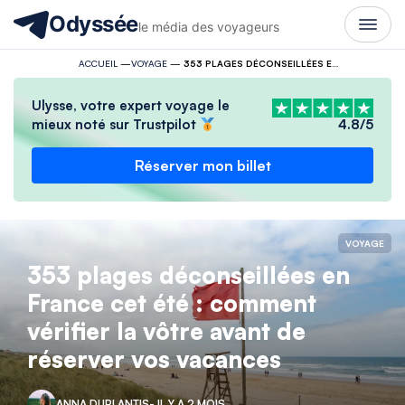
Odyssée
le média des voyageurs
ACCUEIL
—
VOYAGE
—
353 PLAGES DÉCONSEILLÉES EN FRANCE CET ÉTÉ : COMMENT VÉRIFIER LA VÔTRE AVANT DE RÉSERVER VOS VACANCES
Ulysse, votre expert voyage le
mieux noté sur Trustpilot
4.8/5
Réserver mon billet
VOYAGE
353 plages déconseillées en
France cet été : comment
vérifier la vôtre avant de
réserver vos vacances
ANNA DUPLANTIS
- IL Y A 2 MOIS