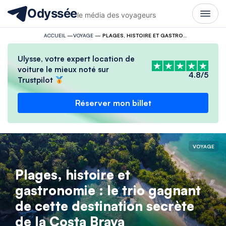
Odyssée
le média des voyageurs
ACCUEIL
—
VOYAGE
—
PLAGES, HISTOIRE ET GASTRONOMIE : LE TRIO GAGNANT DE CETTE DESTINATION SECRÈTE DE LA COSTA BRAVA
Ulysse, votre expert location de
voiture le mieux noté sur
4.8/5
Trustpilot
Réserver mon billet
VOYAGE
Plages, histoire et
gastronomie : le trio gagnant
de cette destination secrète
de la Costa Brava