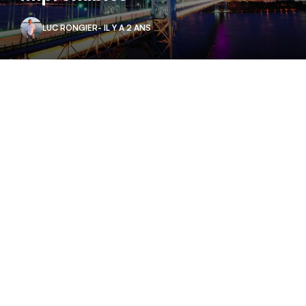
LUC RONGIER
- IL Y A 2 ANS