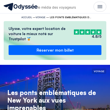
Odyssée
le média des voyageurs
ACCUEIL
—
VOYAGE
—
LES PONTS EMBLÉMATIQUES DE NEW YORK AUX VUES IMPRENABLES
Ulysse, votre expert location de
voiture le mieux noté sur
4.8/5
Trustpilot
Réserver mon billet
VOYAGE
Les ponts emblématiques de
New York aux vues
imprenables