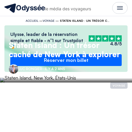
Odyssée
le média des voyageurs
ACCUEIL
—
VOYAGE
—
STATEN ISLAND : UN TRÉSOR CACHÉ DE NEW YORK À EXPLORER
Ulysse, leader de la réservation
simple et fiable - n°1 sur Trustpilot
Staten Island : Un trésor
4.8/5
caché de New York à explorer
Réserver mon billet
LUC RONGIER
- IL Y A 2 ANS
VOYAGE