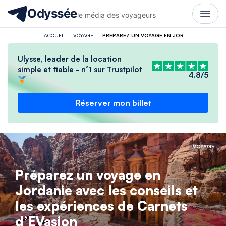
Odyssée
le média des voyageurs
ACCUEIL
—
VOYAGE
—
PRÉPAREZ UN VOYAGE EN JORDANIE AVEC LES CONSEILS ET LES EXPÉRIENCES DE CARNETS D’EVASION
Ulysse, leader de la location
simple et fiable - n°1 sur Trustpilot
4.8/5
Réserver mon billet
VOYAGE
Préparez un voyage en
Jordanie avec les conseils et
les expériences de Carnets
d’EVasion