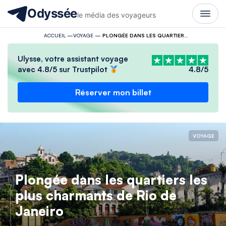
Odyssée
le média des voyageurs
ACCUEIL
—
VOYAGE
—
PLONGÉE DANS LES QUARTIERS LES PLUS CHARMANTS DE RIO DE JANEIRO
Ulysse, votre assistant voyage
avec 4.8/5 sur Trustpilot
4.8/5
Réserver mon billet
VOYAGE
Plongée dans les quartiers les
plus charmants de Rio de
Janeiro