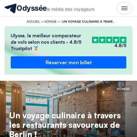
Odyssée
le média des voyageurs
ACCUEIL
—
VOYAGE
—
UN VOYAGE CULINAIRE À TRAVERS LES RESTAURANTS SAVOUREUX DE BERLIN !
Ulysse, le meilleur comparateur
de vols selon nos clients - 4.8/5
4.8/5
Trustpilot
Réserver mon billet
VOYAGE
Un voyage culinaire à travers
les restaurants savoureux de
Berlin !