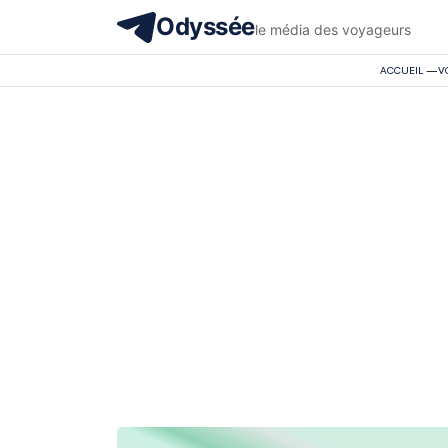
Odyssée
le média des voyageurs
ACCUEIL
—
V