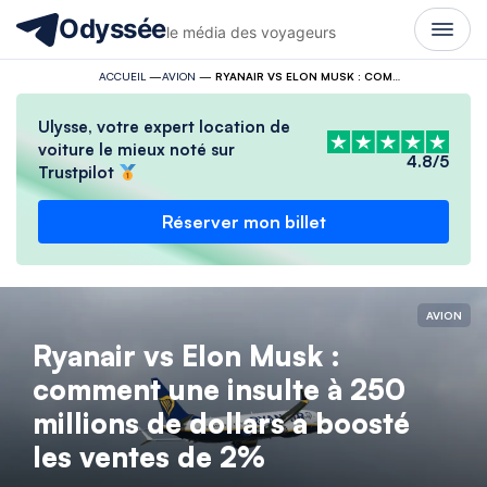
Odyssée
le média des voyageurs
ACCUEIL
—
AVION
—
RYANAIR VS ELON MUSK : COMMENT UNE INSULTE À 250 MILLIONS DE DOLLARS A BOOSTÉ LES VENTES DE 2%
Ulysse, votre expert location de
voiture le mieux noté sur
4.8/5
Trustpilot
Réserver mon billet
AVION
Ryanair vs Elon Musk :
comment une insulte à 250
millions de dollars a boosté
les ventes de 2%