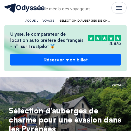
Odyssée
le média des voyageurs
ACCUEIL
—
VOYAGE
—
SÉLECTION D’AUBERGES DE CHARME POUR UNE ÉVASION DANS LES PYRÉNÉES
Ulysse, le comparateur de
location auto préféré des français
4.8/5
- n°1 sur Trustpilot
Réserver mon billet
VOYAGE
Sélection d’auberges de
charme pour une évasion dans
les Pyrénées