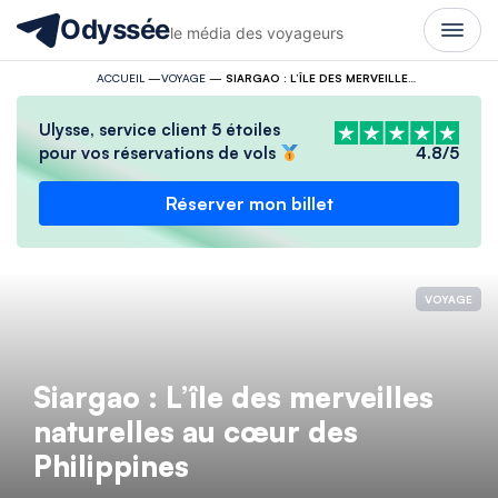
Odyssée
le média des voyageurs
ACCUEIL
—
VOYAGE
—
SIARGAO : L’ÎLE DES MERVEILLES NATURELLES AU CŒUR DES PHILIPPINES
Ulysse, service client 5 étoiles
pour vos réservations de vols
4.8/5
Réserver mon billet
VOYAGE
Siargao : L’île des merveilles
naturelles au cœur des
Philippines