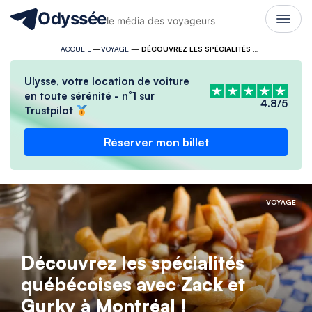
Odyssée
le média des voyageurs
ACCUEIL
—
VOYAGE
—
DÉCOUVREZ LES SPÉCIALITÉS QUÉBÉCOISES AVEC ZACK ET GURKY À MONTRÉAL !
Ulysse, votre location de voiture
en toute sérénité - n°1 sur
4.8/5
Trustpilot
Réserver mon billet
VOYAGE
Découvrez les spécialités
québécoises avec Zack et
Gurky à Montréal !