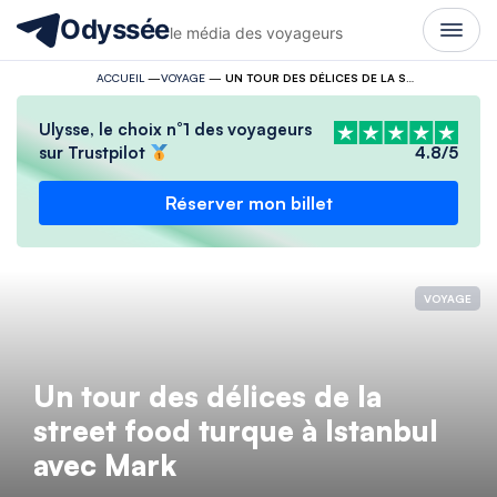
Odyssée
le média des voyageurs
ACCUEIL
—
VOYAGE
—
UN TOUR DES DÉLICES DE LA STREET FOOD TURQUE À ISTANBUL AVEC MARK
Ulysse, le choix n°1 des voyageurs
sur Trustpilot
4.8/5
Réserver mon billet
VOYAGE
Un tour des délices de la
street food turque à Istanbul
avec Mark