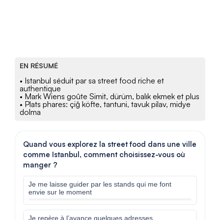
EN RÉSUMÉ
• Istanbul séduit par sa street food riche et
authentique
• Mark Wiens goûte Simit, dürüm, balık ekmek et plus
• Plats phares: çiğ köfte, tantuni, tavuk pilav, midye
dolma
Quand vous explorez la street food dans une ville
comme Istanbul, comment choisissez-vous où
manger ?
Je me laisse guider par les stands qui me font
envie sur le moment
Je repère à l’avance quelques adresses