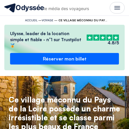
Odyssée
le média des voyageurs
ACCUEIL
—
VOYAGE
—
CE VILLAGE MÉCONNU DU PAYS DE LA LOIRE POSSÈDE UN CHARME IRRÉSISTIBLE ET SE CLASSE PARMI LES PLUS BEAUX DE FRANCE
Ulysse, leader de la location
simple et fiable - n°1 sur Trustpilot
4.8/5
Réserver mon billet
VOYAGE
Ce village méconnu du Pays
de la Loire possède un charme
irrésistible et se classe parmi
les plus beaux de France