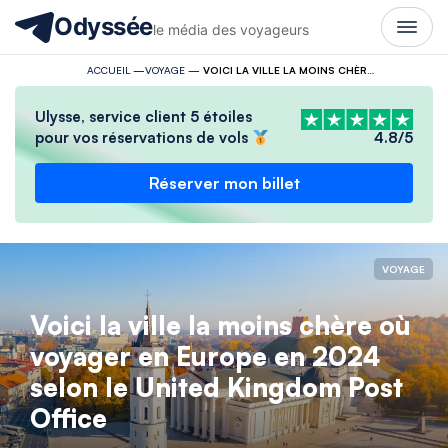
Odyssée
le média des voyageurs
ACCUEIL
—
VOYAGE
—
VOICI LA VILLE LA MOINS CHÈRE OÙ VOYAGER EN EUROPE EN 2024 SELON LE UNITED KINGDOM POST OFFICE
Ulysse, service client 5 étoiles
pour vos réservations de vols
4.8/5
Réserver mon billet
VOYAGE
Voici la ville la moins chère où
voyager en Europe en 2024
selon le United Kingdom Post
Office