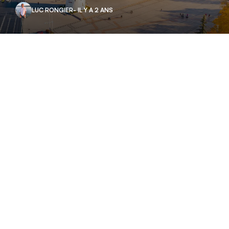
LUC RONGIER
- IL Y A 2 ANS