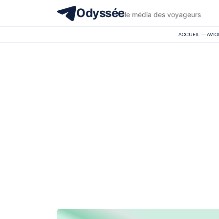
Odyssée
le média des voyageurs
ACCUEIL
—
AVIO