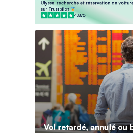
Ulysse, recherche et réservation de voiture
sur Trustpilot
4.8/5
Vol retardé, annulé ou 