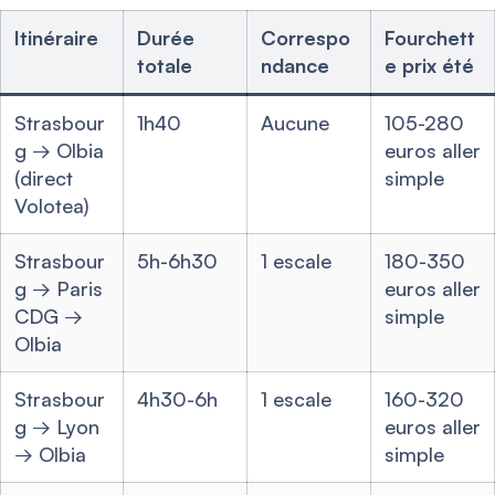
Itinéraire
Durée
Correspo
Fourchett
totale
ndance
e prix été
Strasbour
1h40
Aucune
105-280
g → Olbia
euros aller
(direct
simple
Volotea)
Strasbour
5h-6h30
1 escale
180-350
g → Paris
euros aller
CDG →
simple
Olbia
Strasbour
4h30-6h
1 escale
160-320
g → Lyon
euros aller
→ Olbia
simple