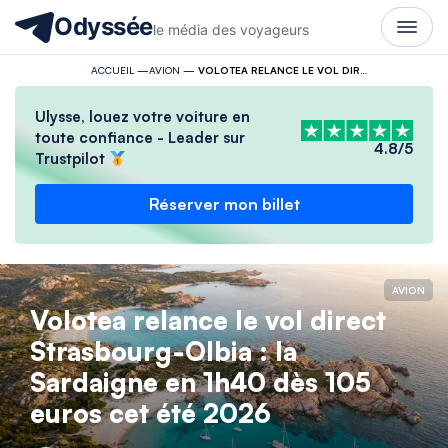
Odyssée
le média des voyageurs
ACCUEIL
—
AVION
—
VOLOTEA RELANCE LE VOL DIRECT STRASBOURG-OLBIA : LA SARDAIGNE EN 1H40 DÈS 105 EUROS CET ÉTÉ 2026
Ulysse, louez votre voiture en
toute confiance - Leader sur
4.8/5
Trustpilot
Réserver mon billet
AVION
Volotea relance le vol direct
Strasbourg-Olbia : la
Sardaigne en 1h40 dès 105
euros cet été 2026