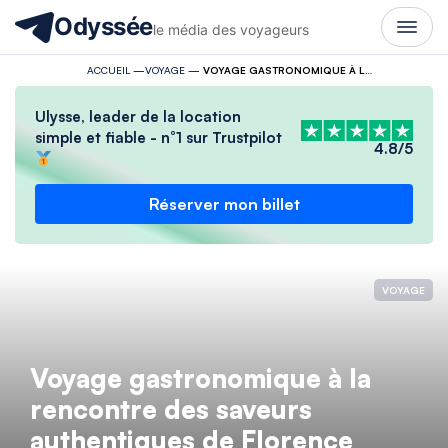
Odyssée
le média des voyageurs
ACCUEIL
—
VOYAGE
—
VOYAGE GASTRONOMIQUE À LA RENCONTRE DES SAVEURS AUTHENTIQUES DE FLORENCE
Ulysse, leader de la location
simple et fiable - n°1 sur Trustpilot
4.8/5
Réserver mon billet
VOYAGE
Voyage gastronomique à la
rencontre des saveurs
authentiques de Florence