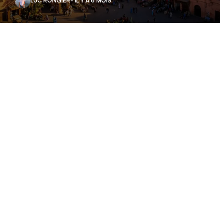
LUC RONGIER
- IL Y A 6 MOIS