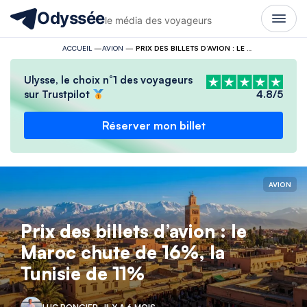
Odyssée
le média des voyageurs
ACCUEIL
—
AVION
—
PRIX DES BILLETS D’AVION : LE MAROC CHUTE DE 16%, LA TUNISIE DE 11%
Ulysse, le choix n°1 des voyageurs
sur Trustpilot
4.8/5
Réserver mon billet
AVION
Prix des billets d’avion : le
Maroc chute de 16%, la
Tunisie de 11%