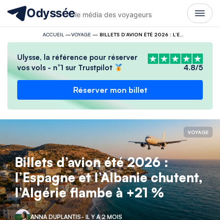
Odyssée
le média des voyageurs
ACCUEIL
—
VOYAGE
—
BILLETS D’AVION ÉTÉ 2026 : L’ESPAGNE ET L’ALBANIE CHUTENT, L’ALGÉRIE FLAMBE À +21 %
Ulysse, la référence pour réserver
vos vols - n°1 sur Trustpilot
4.8/5
Réserver mon billet
VOYAGE
Billets d’avion été 2026 :
l’Espagne et l’Albanie chutent,
l’Algérie flambe à +21 %
ANNA DUPLANTIS
- IL Y A 2 MOIS