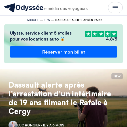
Odyssée
le média des voyageurs
ACCUEIL
—
NEW
—
DASSAULT ALERTE APRÈS L’ARRESTATION D’UN INTÉRIMAIRE DE 19 ANS FILMANT LE RAFALE À CERGY
Ulysse, service client 5 étoiles
pour vos locations auto
4.8/5
Réserver mon billet
NEW
Dassault alerte après
l’arrestation d’un intérimaire
de 19 ans filmant le Rafale à
Cergy
LUC RONGIER
- IL Y A 6 MOIS