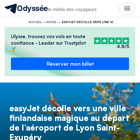
Odyssée
le média des voyageurs
ACCUEIL
—
AVION
—
EASYJET DÉCOLLE VERS UNE VILLE FINLANDAISE MAGIQUE AU DÉPART DE L’AÉROPORT DE LYON SAINT-EXUPÉRY
Ulysse, trouvez vos vols en toute
confiance - Leader sur Trustpilot
4.8/5
Réserver mon billet
AVION
easyJet décolle vers une ville
finlandaise magique au départ
de l’aéroport de Lyon Saint-
Exupéry