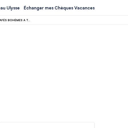
au Ulysse
Échanger mes Chèques Vacances
ÉTÉ EN EUROPE SANS VOUS RUINER ? CETTE VILLE ENTRE BAINS THERMAUX ET CAFÉS BOHÈMES A TOUT POUR VOUS SÉDUIRE