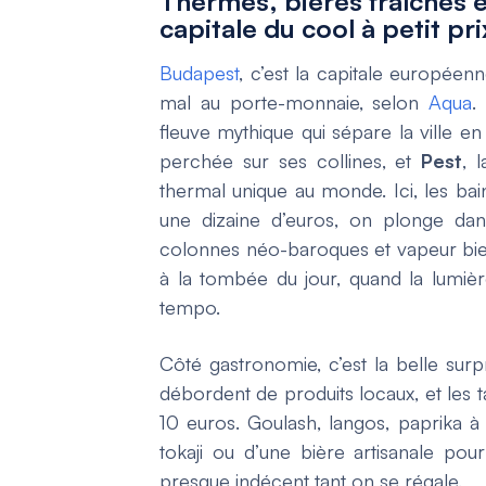
Thermes, bières fraîches e
capitale du cool à petit pri
Budapest
, c’est la capitale européenn
mal au porte-monnaie, selon
Aqua
.
fleuve mythique qui sépare la ville 
perchée sur ses collines, et
Pest
, 
thermal unique au monde. Ici, les bain
une dizaine d’euros, on plonge da
colonnes néo-baroques et vapeur bien
à la tombée du jour, quand la lumière
tempo.
Côté gastronomie, c’est la belle su
débordent de produits locaux, et les
10 euros. Goulash, langos, paprika à
tokaji ou d’une bière artisanale pou
presque indécent tant on se régale.