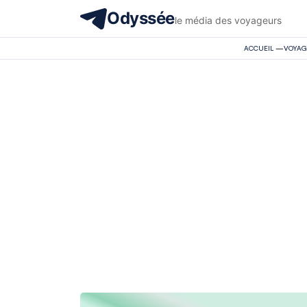
Odyssée
le média des voyageurs
ACCUEIL
—
VOYAG