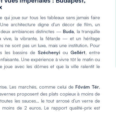
t vues impériales : Budapest,
x
e qui joue sur tous les tableaux sans jamais faire
 Une architecture digne d’un décor de film, un
en deux ambiances distinctes —
Buda
, la tranquille
la vive, la vibrante, la fêtarde — et un héritage
s ne sont pas un luxe, mais une institution. Pour
ns les bassins de
Széchenyi
ou
Gellért
, entre
faisante. Une expérience à vivre tôt le matin ou
 joue avec les dômes et que la ville ralentit le
rprise. Les marchés, comme celui de
Fővám Tér
,
 tavernes proposent des plats copieux à moins de
 toutes les sauces… le tout arrosé d’un verre de
r moins de 2 euros. Le rapport qualité-prix est