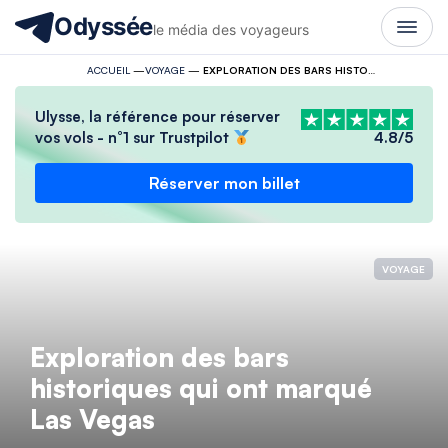
Odyssée
le média des voyageurs
ACCUEIL
—
VOYAGE
—
EXPLORATION DES BARS HISTORIQUES QUI ONT MARQUÉ LAS VEGAS
Ulysse, la référence pour réserver
vos vols - n°1 sur Trustpilot
4.8/5
Réserver mon billet
VOYAGE
Exploration des bars
historiques qui ont marqué
Las Vegas