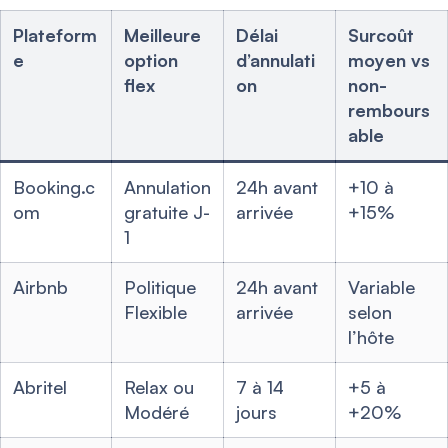
Plateform
Meilleure
Délai
Surcoût
e
option
d’annulati
moyen vs
flex
on
non-
rembours
able
Booking.c
Annulation
24h avant
+10 à
om
gratuite J-
arrivée
+15%
1
Airbnb
Politique
24h avant
Variable
Flexible
arrivée
selon
l’hôte
Abritel
Relax ou
7 à 14
+5 à
Modéré
jours
+20%