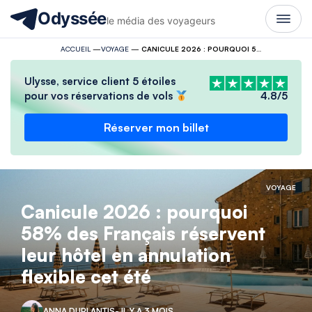
Odyssée
le média des voyageurs
ACCUEIL
—
VOYAGE
—
CANICULE 2026 : POURQUOI 58% DES FRANÇAIS RÉSERVENT LEUR HÔTEL EN ANNULATION FLEXIBLE CET ÉTÉ
Ulysse, service client 5 étoiles
pour vos réservations de vols
4.8/5
Réserver mon billet
VOYAGE
Canicule 2026 : pourquoi
58% des Français réservent
leur hôtel en annulation
flexible cet été
ANNA DUPLANTIS
- IL Y A 3 MOIS