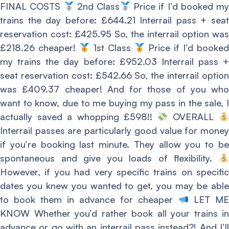
FINAL COSTS
2nd Class
Price if I’d booked m
trains the day before: £644.21 Interrail pass + seat
reservation cost: £425.95 So, the interrail option was
£218.26 cheaper!
1st Class
Price if I’d booked
my trains the day before: £952.03 Interrail pass +
seat reservation cost: £542.66 So, the interrail option
was £409.37 cheaper! And for those of you who
want to know, due to me buying my pass in the sale, I
actually saved a whopping £598!!
OVERALL
Interrail passes are particularly good value for money
if you’re booking last minute. They allow you to be
spontaneous and give you loads of flexibility.
However, if you had very specific trains on specific
dates you knew you wanted to get, you may be able
to book them in advance for cheaper
LET M
KNOW Whether you’d rather book all your trains in
advance or go with an interrail pass instead?! And I’ll