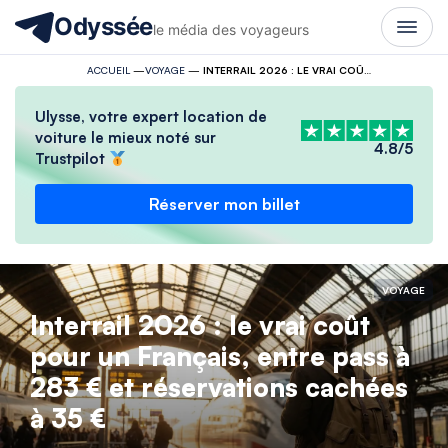
Odyssée
le média des voyageurs
ACCUEIL
—
VOYAGE
—
INTERRAIL 2026 : LE VRAI COÛT POUR UN FRANÇAIS, ENTRE PASS À 283 € ET RÉSERVATIONS CACHÉES À 35 €
Ulysse, votre expert location de
voiture le mieux noté sur
4.8/5
Trustpilot
Réserver mon billet
VOYAGE
Interrail 2026 : le vrai coût
pour un Français, entre pass à
283 € et réservations cachées
à 35 €