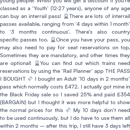
young people! Whilst you will get a discount if you’re
classed as a ‘Youth’ (12-27 years), anyone of any age
can buy an interrail pass!
There are lots of interrai
passes available, ranging from ‘4 days within 1 month’
to ‘3 months continuous’. There’s also country
specific passes too.
Once you have your pass, you
may also need to pay for seat reservations on top.
Sometimes they are mandatory, and other times they
are optional!
You can find out which trains need
reservations by using the ‘Rail Planner’ app THE PASS
I BOUGHT
I bought an Adult ’10 days in 2 months
pass which normally costs £472. I actually got mine in
the Black Friday sale so I saved 25% and paid £354
(BARGAIN) but I thought it was more helpful to show
the normal prices for this
My 10 days don’t need
to be used continuously, but I do have to use them all
within 2 months – after this trip, I still have 3 days left