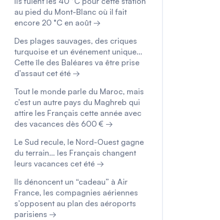
Ils fuient les 40 °C pour cette station
au pied du Mont-Blanc où il fait
encore 20 °C en août →
Des plages sauvages, des criques
turquoise et un événement unique…
Cette île des Baléares va être prise
d’assaut cet été →
Tout le monde parle du Maroc, mais
c’est un autre pays du Maghreb qui
attire les Français cette année avec
des vacances dès 600 € →
Le Sud recule, le Nord-Ouest gagne
du terrain… les Français changent
leurs vacances cet été →
Ils dénoncent un “cadeau” à Air
France, les compagnies aériennes
s’opposent au plan des aéroports
parisiens →