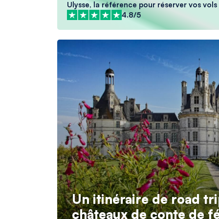
Ulysse, la référence pour réserver vos vols 
4.8/5
Un itinéraire de road tri
châteaux de conte de f