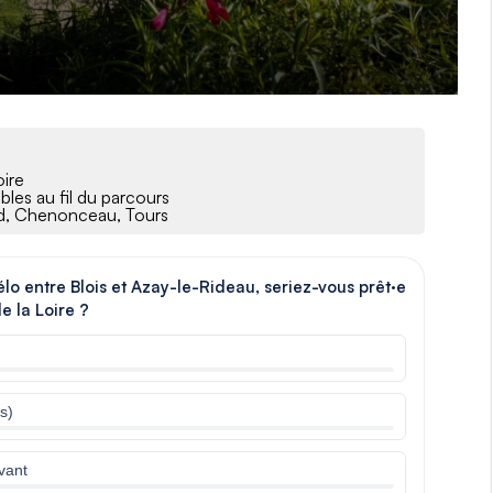
oire
bles au fil du parcours
rd, Chenonceau, Tours
élo entre Blois et Azay-le-Rideau, seriez-vous prêt·e
e la Loire ?
s)
avant