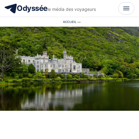
Odyssée
le média des voyageurs
ACCUEIL
—