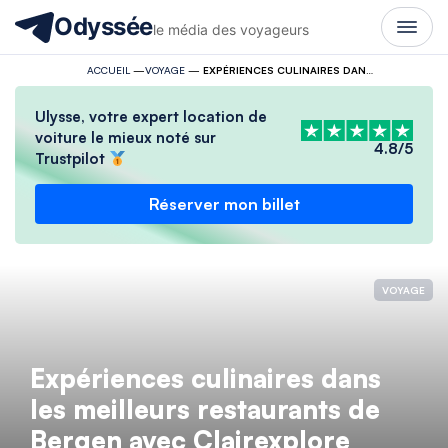
Odyssée
le média des voyageurs
ACCUEIL
—
VOYAGE
—
EXPÉRIENCES CULINAIRES DANS LES MEILLEURS RESTAURANTS DE BERGEN AVEC CLAIREXPLORE
Ulysse, votre expert location de
voiture le mieux noté sur
4.8/5
Trustpilot
Réserver mon billet
VOYAGE
Expériences culinaires dans
les meilleurs restaurants de
Bergen avec Clairexplore