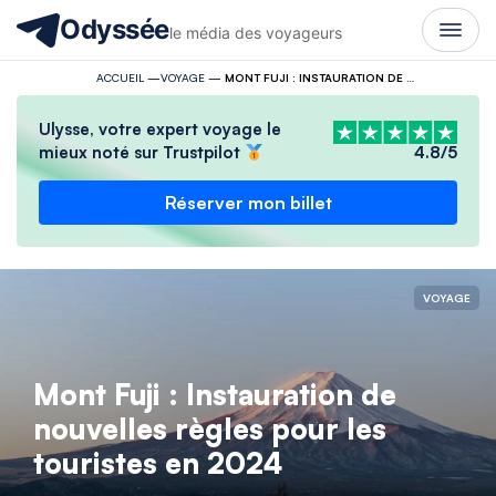
Odyssée
le média des voyageurs
ACCUEIL
—
VOYAGE
—
MONT FUJI : INSTAURATION DE NOUVELLES RÈGLES POUR LES TOURISTES EN 2024
Ulysse, votre expert voyage le
mieux noté sur Trustpilot
4.8/5
Réserver mon billet
VOYAGE
Mont Fuji : Instauration de
nouvelles règles pour les
touristes en 2024