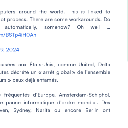
uters around the world. This is linked to
boot process. There are some workarounds. Do
 automatically, somehow? Oh well …
com/BSTp4iH0An
19, 2024
basées aux États-Unis, comme United, Delta
outes décrété un « arrêt global » de l’ensemble
ours » ceux déjà entamés.
s fréquentés d’Europe, Amsterdam-Schiphol,
te panne informatique d’ordre mondial. Des
en, Sydney, Narita ou encore Berlin ont