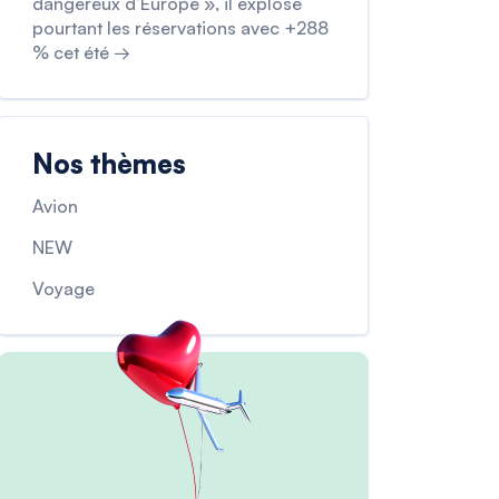
dangereux d’Europe », il explose
pourtant les réservations avec +288
% cet été →
Nos thèmes
Avion
NEW
Voyage