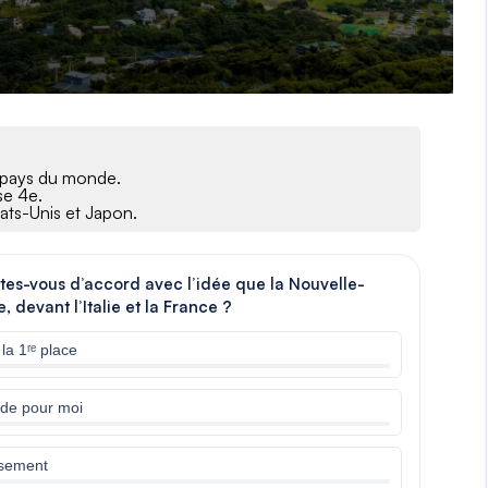
u pays du monde.
se 4e.
tats-Unis et Japon.
tes-vous d’accord avec l’idée que la Nouvelle-
devant l’Italie et la France ?
la 1ʳᵉ place
nde pour moi
ssement