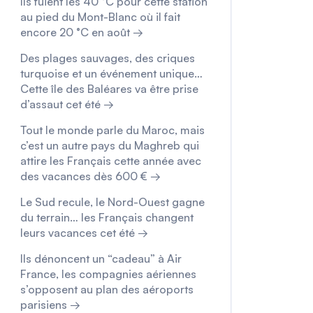
Ils fuient les 40 °C pour cette station
au pied du Mont-Blanc où il fait
encore 20 °C en août →
Des plages sauvages, des criques
turquoise et un événement unique…
Cette île des Baléares va être prise
d’assaut cet été →
Tout le monde parle du Maroc, mais
c’est un autre pays du Maghreb qui
attire les Français cette année avec
des vacances dès 600 € →
Le Sud recule, le Nord-Ouest gagne
du terrain… les Français changent
leurs vacances cet été →
Ils dénoncent un “cadeau” à Air
France, les compagnies aériennes
s’opposent au plan des aéroports
parisiens →