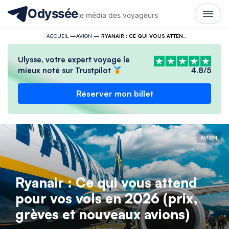
Odyssée
le média des voyageurs
ACCUEIL
—
AVION
—
RYANAIR : CE QUI VOUS ATTEND POUR VOS VOLS EN 2026 (PRIX, GRÈVES ET NOUVEAUX AVIONS)
Ulysse, votre expert voyage le
mieux noté sur Trustpilot
4.8/5
Réserver mon billet
AVION
Ryanair : Ce qui vous attend
pour vos vols en 2026 (prix,
grèves et nouveaux avions)