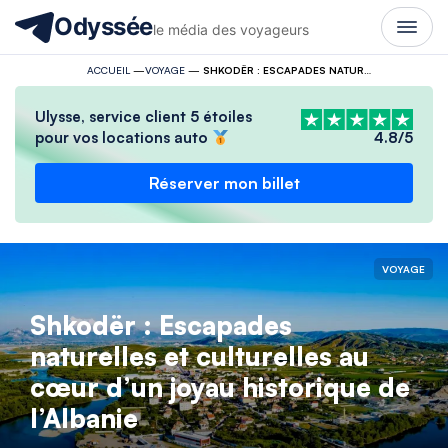
Odyssée
le média des voyageurs
ACCUEIL
—
VOYAGE
—
SHKODËR : ESCAPADES NATURELLES ET CULTURELLES AU CŒUR D’UN JOYAU HISTORIQUE DE L’ALBANIE
Ulysse, service client 5 étoiles
pour vos locations auto
4.8/5
Réserver mon billet
VOYAGE
Shkodër : Escapades
naturelles et culturelles au
cœur d’un joyau historique de
l’Albanie