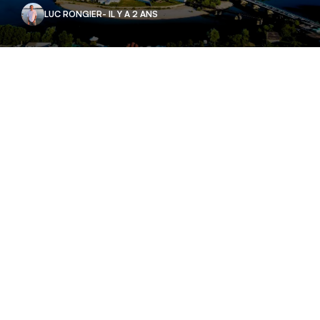
LUC RONGIER
- IL Y A 2 ANS