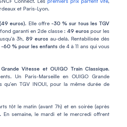
ur SNCF Connect. Les
premiers prix partent vite
,
ordeaux et Paris-Lyon.
(49 euros).
Elle offre
-30 % sur tous les TGV
afond garanti en 2de classe :
49 euros
pour les
usqu’à 3h,
89 euros
au-delà. Rentabilisée dès
i
-60 % pour les enfants
de 4 à 11 ans qui vous
rande Vitesse et OUIGO Train Classique.
érents. Un Paris-Marseille en OUIGO Grande
ins qu’en TGV INOUI, pour la même durée de
ts tôt le matin (avant 7h) et en soirée (après
 En semaine, le mardi et le mercredi offrent