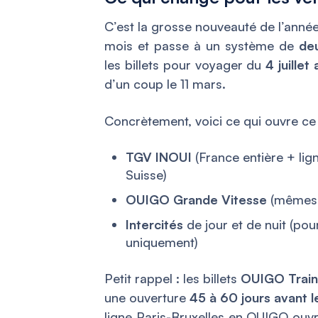
C’est la grosse nouveauté de l’anné
mois et passe à un système de
de
les billets pour voyager du
4 juille
d’un coup le 11 mars.
Concrètement, voici ce qui ouvre ce j
TGV INOUI
(France entière + ligne
Suisse)
OUIGO Grande Vitesse
(mêmes d
Intercités
de jour et de nuit (pou
uniquement)
Petit rappel : les billets
OUIGO Train
une ouverture
45 à 60 jours avant l
ligne Paris-Bruxelles en OUIGO ouvr