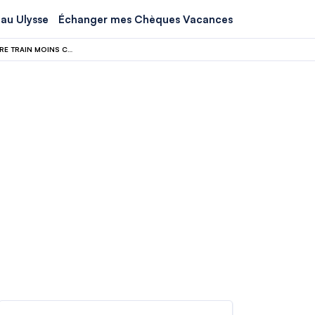
au Ulysse
Échanger mes Chèques Vacances
SNCF OUVRE LES BILLETS D’ÉTÉ LE 11 MARS 2026 : 7 RÉFLEXES POUR PAYER VOTRE TRAIN MOINS CHER