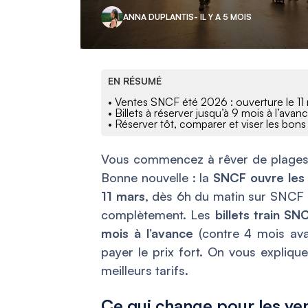
ANNA DUPLANTIS
- IL Y A 5 MOIS
EN RÉSUMÉ
• Ventes SNCF été 2026 : ouverture le 1
• Billets à réserver jusqu’à 9 mois à l’a
• Réserver tôt, comparer et viser les bon
Vous commencez à rêver de plages,
Bonne nouvelle : la
SNCF ouvre les 
11 mars
, dès 6h du matin sur SNCF 
complètement. Les
billets train S
mois à l’avance
(contre 4 mois avan
payer le prix fort. On vous expliqu
meilleurs tarifs.
Ce qui change pour les ve