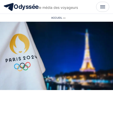
Odyssée
le média des voyageurs
ACCUEIL
—