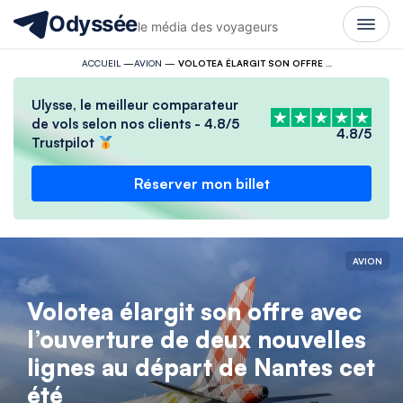
Odyssée
le média des voyageurs
ACCUEIL
—
AVION
—
VOLOTEA ÉLARGIT SON OFFRE AVEC L’OUVERTURE DE DEUX NOUVELLES LIGNES AU DÉPART DE NANTES CET ÉTÉ
Ulysse, le meilleur comparateur
de vols selon nos clients - 4.8/5
4.8/5
Trustpilot
Réserver mon billet
AVION
Volotea élargit son offre avec
l’ouverture de deux nouvelles
lignes au départ de Nantes cet
été