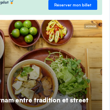
tpilot
Réserver mon billet
VOYAGE
nam entre tradition et street