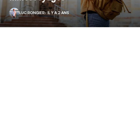
LUC RONGIER
- IL Y A 2 ANS