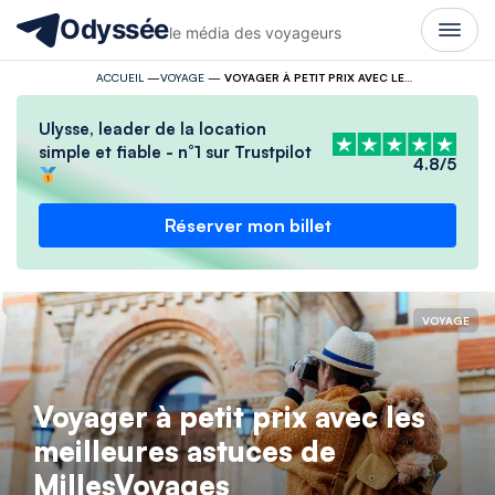
Odyssée
le média des voyageurs
ACCUEIL
—
VOYAGE
—
VOYAGER À PETIT PRIX AVEC LES MEILLEURES ASTUCES DE MILLESVOYAGES
Ulysse, leader de la location
simple et fiable - n°1 sur Trustpilot
4.8/5
Réserver mon billet
VOYAGE
Voyager à petit prix avec les
meilleures astuces de
MillesVoyages