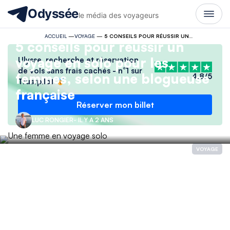
Odyssée
le média des voyageurs
ACCUEIL
—
VOYAGE
—
5 CONSEILS POUR RÉUSSIR UN VOYAGE EN SOLO POUR LES FEMMES, SELON UNE BLOGUEUSE FRANÇAISE
5 conseils pour réussir un
voyage en solo pour les
Ulysse, recherche et réservation
de vols sans frais cachés - n°1 sur
femmes, selon une blogueuse
4.8/5
Trustpilot
française
Réserver mon billet
LUC RONGIER
- IL Y A 2 ANS
VOYAGE