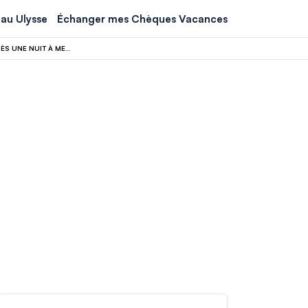
au Ulysse
Échanger mes Chèques Vacances
AMERICAN AIRLINES : UN IMPACT DE BALLE DÉCOUVERT SUR UN BOEING 737 APRÈS UNE NUIT À MEDELLÍN