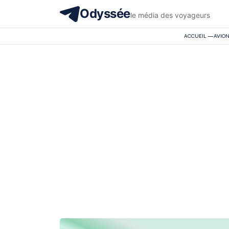
Odyssée
le média des voyageurs
ACCUEIL
—
AVIO