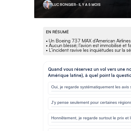
LUC RONGIER
- IL Y A 5 MOIS
EN RÉSUMÉ
• Un Boeing 737 MAX d’American Airlines a
• Aucun blessé; l’avion est immobilisé et f
• L’incident ravive les inquiétudes sur la 
Quand vous réservez un vol vers une no
Amérique latine), à quel point la questi
Oui, je regarde systématiquement les avis 
J’y pense seulement pour certaines régio
Honnêtement, je regarde surtout le prix et 