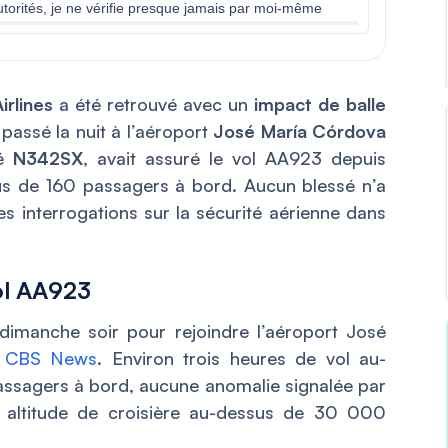
torités, je ne vérifie presque jamais par moi-même
rlines
a été retrouvé avec un
impact de balle
 passé la nuit à l’aéroport
José María Córdova
lé
N342SX
, avait assuré le vol AA923 depuis
s de 160 passagers à bord. Aucun blessé n’a
les interrogations sur la sécurité aérienne dans
vol AA923
imanche soir pour rejoindre l’aéroport José
n
CBS News
. Environ trois heures de vol au-
assagers à bord, aucune anomalie signalée par
n altitude de croisière au-dessus de 30 000